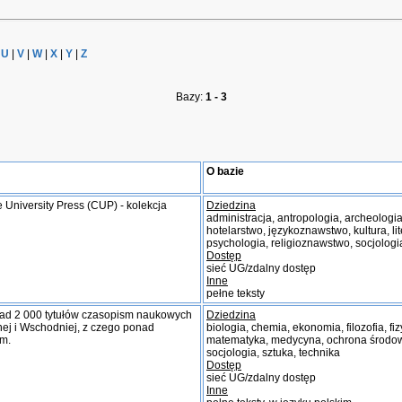
|
U
|
V
|
W
|
X
|
Y
|
Z
Bazy:
1 - 3
O bazie
niversity Press (CUP) - kolekcja
Dziedzina
administracja, antropologia, archeologia, 
hotelarstwo, językoznawstwo, kultura, l
psychologia, religioznawstwo, socjologi
Dostęp
sieć UG/zdalny dostęp
Inne
pełne teksty
nad 2 000 tytułów czasopism naukowych
Dziedzina
ej i Wschodniej, z czego ponad
biologia, chemia, ekonomia, filozofia, fi
im.
matematyka, medycyna, ochrona środowis
socjologia, sztuka, technika
Dostęp
sieć UG/zdalny dostęp
Inne