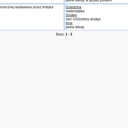
pełne teksty, w języku polskim
ronicznej wydawane przez Instytut
Dziedzina
matematyka
Dostęp
sieć UG/zdalny dostęp
Inne
pełne teksty
Bazy:
1 - 3