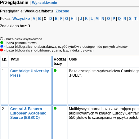
Przeglądanie
|
Wyszukiwanie
Przeglądanie:
Według alfabetu
|
Złożone
Pokaż:
Wszystko
|
A
|
B
|
C
|
D
|
E
|
F
|
G
|
H
|
I
|
J
|
K
|
L
|
M
|
N
|
O
|
P
|
Q
|
R
|
S
|
T
Znaleziono baz:
3
- baza niesklasyfikowana
- baza pełnotekstowa
- baza bibliograficzno-abstraktowa, część tytułów z dostępem do pełnych tekstów
- baza bibliograficzno-bibliometryczna, tzw. indeks cytowań
Lp.
Tytuł
Rodzaj
Opis
bazy
1
Cambridge University
Baza czasopism wydawnictwa Cambridge U
Press
„FULL”.
2
Central & Eastern
Multidyscyplinarna baza zawierająca po
European Academic
publikowanych w krajach Europy Centraln
Source (EBSCO)
550tytułów to czasopisma w języku polsk