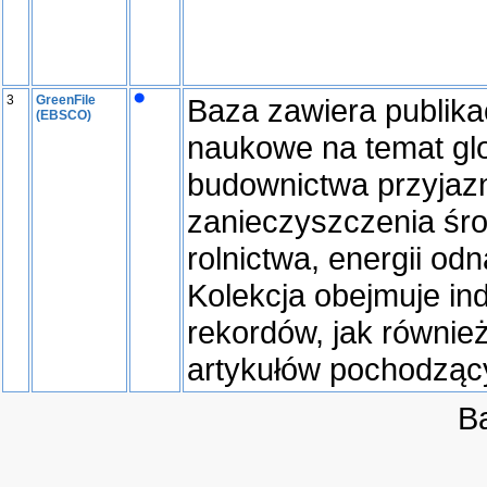
3
GreenFile
Baza zawiera publika
(EBSCO)
naukowe na temat glo
budownictwa przyjaz
zanieczyszczenia śr
rolnictwa, energii odn
Kolekcja obejmuje in
rekordów, jak równie
artykułów pochodząc
B