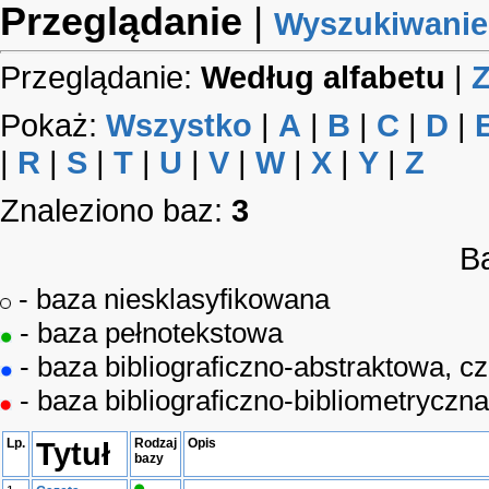
Przeglądanie
|
Wyszukiwanie
Przeglądanie:
Według alfabetu
|
Z
Pokaż:
Wszystko
|
A
|
B
|
C
|
D
|
|
R
|
S
|
T
|
U
|
V
|
W
|
X
|
Y
|
Z
Znaleziono baz:
3
B
- baza niesklasyfikowana
- baza pełnotekstowa
- baza bibliograficzno-abstraktowa, c
- baza bibliograficzno-bibliometryczna
Lp.
Tytuł
Rodzaj
Opis
bazy