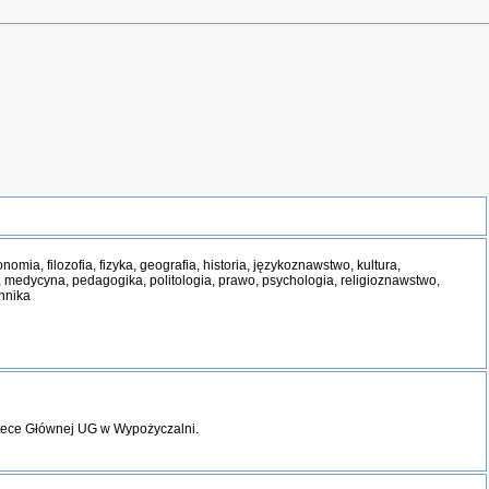
nomia, filozofia, fizyka, geografia, historia, językoznawstwo, kultura,
 medycyna, pedagogika, politologia, prawo, psychologia, religioznawstwo,
chnika
otece Głównej UG w Wypożyczalni.