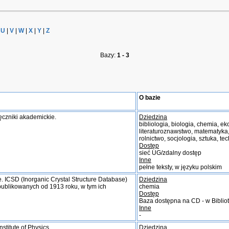
|
U
|
V
|
W
|
X
|
Y
|
Z
Bazy:
1 - 3
O bazie
ęczniki akademickie.
Dziedzina
bibliologia, biologia, chemia, eko
literaturoznawstwo, matematyka,
rolnictwo, socjologia, sztuka, te
Dostęp
sieć UG/zdalny dostęp
Inne
pełne teksty, w języku polskim
. ICSD (Inorganic Crystal Structure Database)
Dziedzina
 publikowanych od 1913 roku, w tym ich
chemia
Dostęp
Baza dostępna na CD - w Bibli
Inne
-
titute of Physics.
Dziedzina