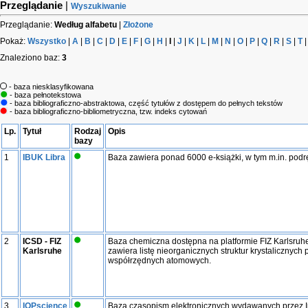
Przeglądanie
|
Wyszukiwanie
Przeglądanie:
Według alfabetu
|
Złożone
Pokaż:
Wszystko
|
A
|
B
|
C
|
D
|
E
|
F
|
G
|
H
|
I
|
J
|
K
|
L
|
M
|
N
|
O
|
P
|
Q
|
R
|
S
|
T
Znaleziono baz:
3
- baza niesklasyfikowana
- baza pełnotekstowa
- baza bibliograficzno-abstraktowa, część tytułów z dostępem do pełnych tekstów
- baza bibliograficzno-bibliometryczna, tzw. indeks cytowań
Lp.
Tytuł
Rodzaj
Opis
bazy
1
IBUK Libra
Baza zawiera ponad 6000 e-książki, w tym m.in. podr
2
ICSD - FIZ
Baza chemiczna dostępna na platformie FIZ Karlsruhe
Karlsruhe
zawiera listę nieorganicznych struktur krystalicznych
współrzędnych atomowych.
3
IOPscience
Baza czasopism elektronicznych wydawanych przez Ins