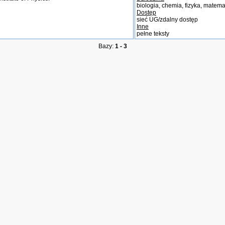
biologia, chemia, fizyka, matem
Dostęp
sieć UG/zdalny dostęp
Inne
pełne teksty
Bazy:
1 - 3