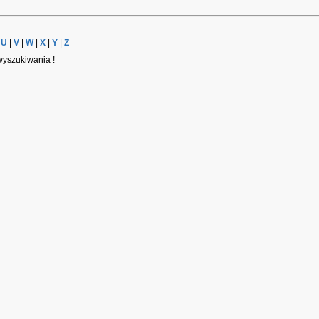
|
U
|
V
|
W
|
X
|
Y
|
Z
wyszukiwania !