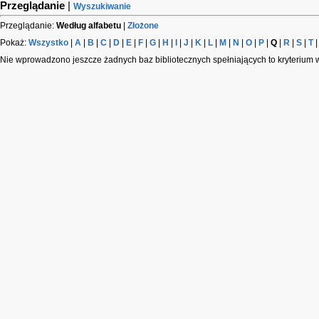
Przeglądanie
|
Wyszukiwanie
Przeglądanie:
Według alfabetu
|
Złożone
Pokaż:
Wszystko
|
A
|
B
|
C
|
D
|
E
|
F
|
G
|
H
|
I
|
J
|
K
|
L
|
M
|
N
|
O
|
P
|
Q
|
R
|
S
|
T
Nie wprowadzono jeszcze żadnych baz bibliotecznych spełniających to kryterium 