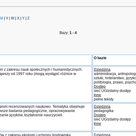
|
U
|
V
|
W
|
X
|
Y
|
Z
Bazy:
1 - 4
O bazie
m z zakresu nauk społecznych i humanistycznych.
Dziedzina
ąwszy od 1997 roku (mogą wystąpić różnice w
administracja, antropologi
sztuki, hotelarstwo, języ
politologia, prawo, psych
Dostęp
sieć UG/zdalny dostęp
Inne
pełne teksty
asopism recenzowanych naukowo. Tematyka obejmuje
Dziedzina
jnowsze badania pedagogiczne, opracowywanie
pedagogika
nie języków, kształcenie nauczycieli.
Dostęp
sieć UG/zdalny dostęp
Inne
-
 z zakresu ekologii i ochrony środowiska.
Dziedzina