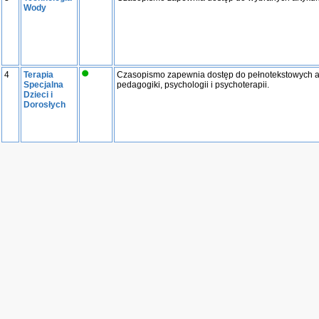
Wody
4
Terapia
Czasopismo zapewnia dostęp do pełnotekstowych art
Specjalna
pedagogiki, psychologii i psychoterapii.
Dzieci i
Dorosłych