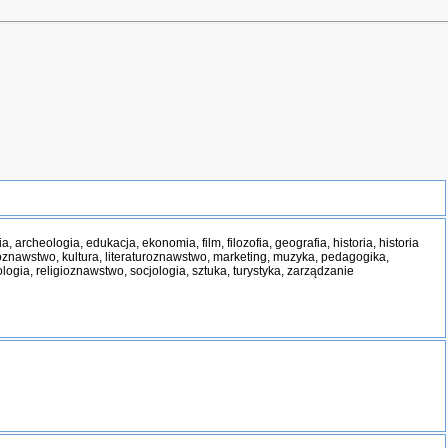
a, archeologia, edukacja, ekonomia, film, filozofia, geografia, historia, historia
koznawstwo, kultura, literaturoznawstwo, marketing, muzyka, pedagogika,
ologia, religioznawstwo, socjologia, sztuka, turystyka, zarządzanie