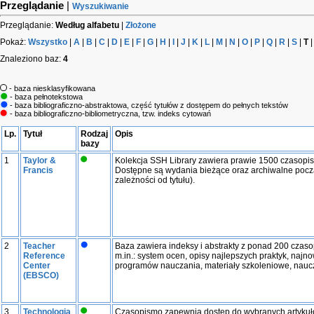
Przeglądanie
|
Wyszukiwanie
Przeglądanie:
Według alfabetu
|
Złożone
Pokaż:
Wszystko
|
A
|
B
|
C
|
D
|
E
|
F
|
G
|
H
|
I
|
J
|
K
|
L
|
M
|
N
|
O
|
P
|
Q
|
R
|
S
|
T
Znaleziono baz:
4
- baza niesklasyfikowana
- baza pełnotekstowa
- baza bibliograficzno-abstraktowa, część tytułów z dostępem do pełnych tekstów
- baza bibliograficzno-bibliometryczna, tzw. indeks cytowań
Lp.
Tytuł
Rodzaj
Opis
bazy
1
Taylor &
Kolekcja SSH Library zawiera prawie 1500 czasopis
Francis
Dostępne są wydania bieżące oraz archiwalne pocz
zależności od tytułu).
2
Teacher
Baza zawiera indeksy i abstrakty z ponad 200 cz
Reference
m.in.: system ocen, opisy najlepszych praktyk, na
Center
programów nauczania, materiały szkoleniowe, naucza
(EBSCO)
3
Technologia
Czasopismo zapewnia dostęp do wybranych artykułów