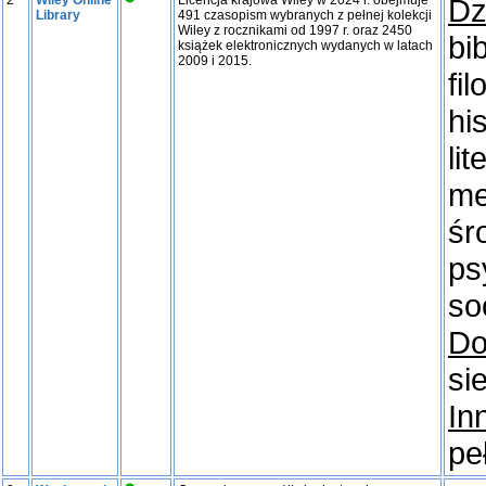
2
Wiley Online
Licencja krajowa Wiley w 2024 r. obejmuje
Dz
Library
491 czasopism wybranych z pełnej kolekcji
Wiley z rocznikami od 1997 r. oraz 2450
bi
książek elektronicznych wydanych w latach
2009 i 2015.
fi
hi
li
me
śr
ps
so
Do
si
In
pe