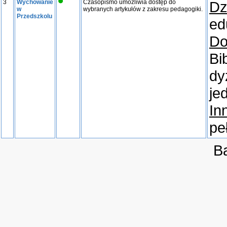
3
Wychowanie
Czasopismo umożliwia dostęp do
Dz
w
wybranych artykułów z zakresu pedagogiki.
Przedszkolu
ed
Do
Bi
dy
je
In
pe
B