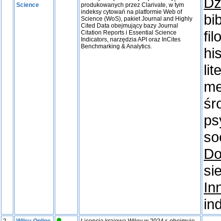
Dz
Science
produkowanych przez Clarivate, w tym
indeksy cytowań na platformie Web of
bi
Science (WoS), pakiet Journal and Highly
Cited Data obejmujący bazy Journal
fi
Citation Reports i Essential Science
Indicators, narzędzia API oraz InCites
Benchmarking & Analytics.
hi
li
me
śr
ps
so
Do
si
In
in