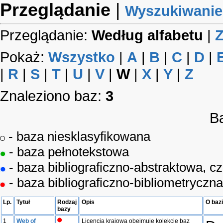
Przeglądanie
|
Wyszukiwanie
Przeglądanie:
Według alfabetu
|
Z
Pokaż:
Wszystko
|
A
|
B
|
C
|
D
|
|
R
|
S
|
T
|
U
|
V
|
W
|
X
|
Y
|
Z
Znaleziono baz:
3
B
- baza niesklasyfikowana
- baza pełnotekstowa
- baza bibliograficzno-abstraktowa, c
- baza bibliograficzno-bibliometryczna
Lp.
Tytuł
Rodzaj
Opis
O baz
bazy
1
Web of
Licencja krajowa obejmuje kolekcję baz